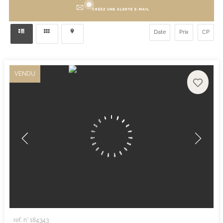
CRÉEZ UNE ALERTE E-MAIL
Date
Prix
CP
VENDU
ref. n° 184343