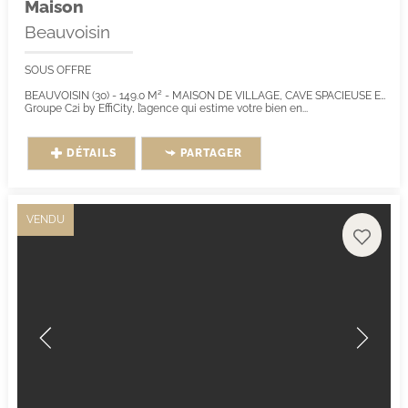
Maison
Beauvoisin
SOUS OFFRE
BEAUVOISIN (30) - 149.0 M² - MAISON DE VILLAGE, CAVE SPACIEUSE ET GARAGE.
Groupe C2i by EffiCity, l’agence qui estime votre bien en...
DÉTAILS
PARTAGER
VENDU