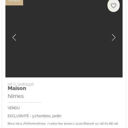
VENDU
ref. n° 301805916
Maison
Nîmes
VENDU
EXCLUSIVITÉ - 3 chambres, jardin.
Pour plus d'informations, contacter Anne-Laure Bréant au 06 63 86 96 60, mandataire indépendante inscrite au...