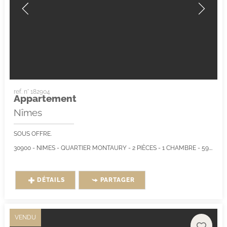
ref. n° 182904
Appartement
Nîmes
SOUS OFFRE.
30900 - NIMES - QUARTIER MONTAURY - 2 PIÈCES - 1 CHAMBRE - 59.0 M² - APPARTEMENT AVEC TERRASSE, CAVE ET PLACE DE PARKING AU...
DÉTAILS
PARTAGER
VENDU