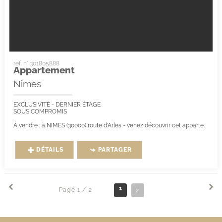
ref. n° 301805888
Appartement
Nîmes
EXCLUSIVITÉ - DERNIER ÉTAGE
SOUS COMPROMIS
À vendre : à NIMES (30000) route d'Arles - venez découvrir cet appartement T4 de 125,26 m² Carrez.
Il est...
DÉTAILS
PARTAGER
1
Page 1 / 2
2