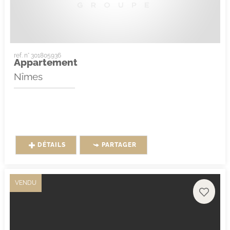
ref. n° 301805936
Appartement
Nîmes
DÉTAILS
PARTAGER
VENDU