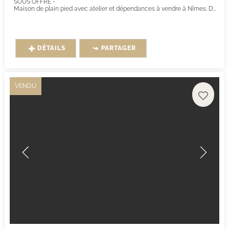
SOUS OFFRE -
Maison de plain pied avec atelier et dépendances à vendre à Nîmes. Des travaux sont à prévoir pour mettre cette maison au goût du jour....
DÉTAILS
PARTAGER
VENDU