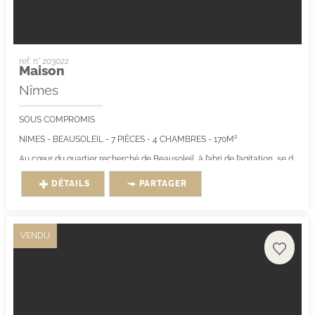
ref. n° 203022
Maison
Nîmes
SOUS COMPROMIS
NIMES - BEAUSOLEIL - 7 PIÈCES - 4 CHAMBRES - 170M²
Au cœur du quartier recherché de Beausoleil, à l’abri de l’agitation, se dévoile...
DÉTAILS
PARTAGER
VENDU