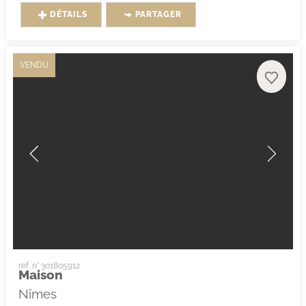
DÉTAILS
PARTAGER
VENDU
ref. n° 301805912
Maison
Nîmes