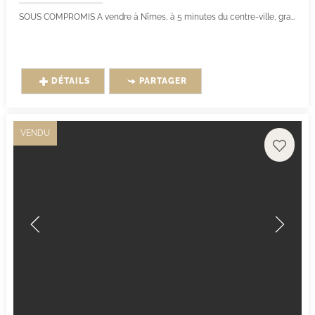
SOUS COMPROMIS A vendre à Nîmes, à 5 minutes du centre-ville, grande maison familiale de 160m² environ, bâtie dans les années 1980 sur un terrain de...
DÉTAILS
PARTAGER
VENDU