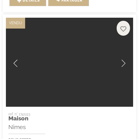
DÉTAILS
PARTAGER
VENDU
ref. n° 174593
Maison
Nîmes