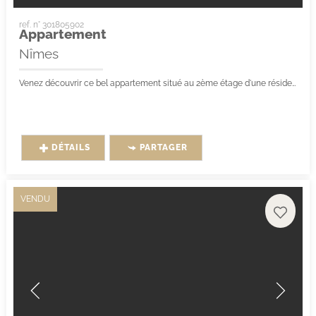
ref. n° 301805902
Appartement
Nîmes
Venez découvrir ce bel appartement situé au 2ème étage d'une résidence sécurisée avec ascenseur, idéalement situé à deux pas du centre-ville, proche...
DÉTAILS
PARTAGER
VENDU