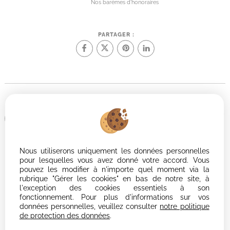
Nos barèmes d'honoraires
PARTAGER :
Afin de vous offrir un confort de lecture permanent, depuis votre PC,
votre tablette ou votre smartphone, notre site s'adapte
automatiquement aux différents types d'écrans
Nous utiliserons uniquement les données personnelles
Logiciel immobilier
pour lesquelles vous avez donné votre accord. Vous
Création site internet immobilier
pouvez les modifier à n'importe quel moment via la
Référencement site immobilier
rubrique "Gérer les cookies" en bas de notre site, à
l'exception des cookies essentiels à son
fonctionnement. Pour plus d'informations sur vos
données personnelles, veuillez consulter
notre politique
de protection des données
.