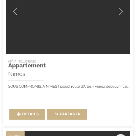
ref. n° 301805920
Appartement
Nîmes
SOUS COMPROMIS. A NIMES (30000) route d'Arles - venez découvrir cet appartement T4 de 125m² environ. Ouvert à l'inter agence. Il est situé au 2ème...
DÉTAILS
PARTAGER