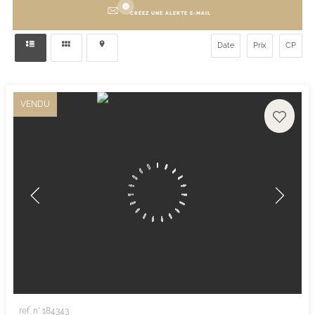
CRÉEZ UNE ALERTE E-MAIL
Date
Prix
CP
VENDU
ref. n° 184343