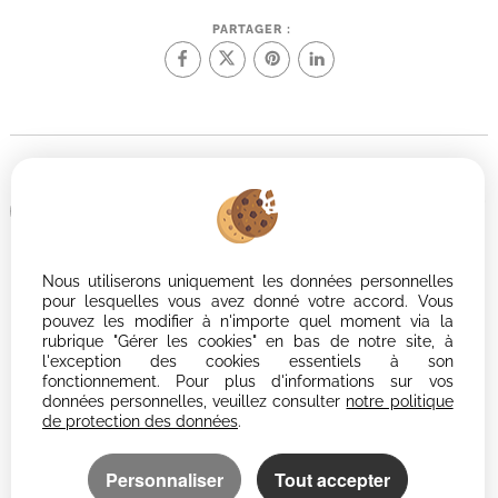
PARTAGER :
Afin de vous offrir un confort de lecture permanent, depuis votre PC,
votre tablette ou votre smartphone, notre site s'adapte
automatiquement aux différents types d'écrans
Nous utiliserons uniquement les données personnelles
Logiciel immo
pour lesquelles vous avez donné votre accord. Vous
Création site internet
pouvez les modifier à n'importe quel moment via la
Référencement immobilier
rubrique "Gérer les cookies" en bas de notre site, à
l'exception des cookies essentiels à son
fonctionnement. Pour plus d'informations sur vos
données personnelles, veuillez consulter
notre politique
de protection des données
.
Personnaliser
Tout accepter