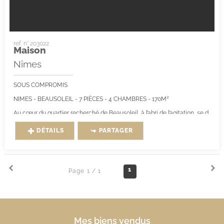
ref. n° 203022
Maison
Nîmes
SOUS COMPROMIS
NIMES - BEAUSOLEIL - 7 PIÈCES - 4 CHAMBRES - 170M²
Au cœur du quartier recherché de Beausoleil, à l’abri de l’agitation, se dévoile...
DÉTAILS
PARTAGER
1
Page 1 / 1
Mes biens vendus