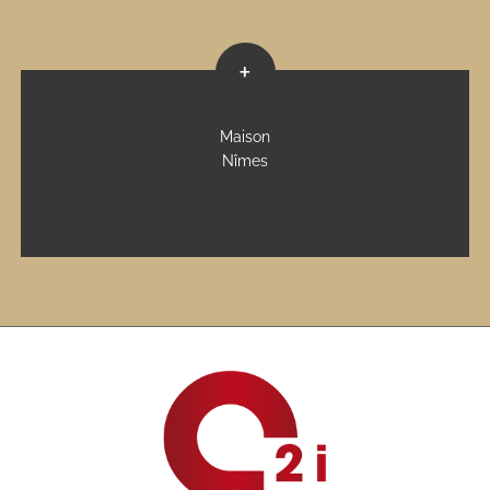
+
Maison
Nîmes