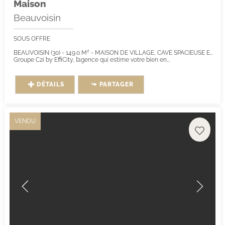
Maison
Beauvoisin
SOUS OFFRE
BEAUVOISIN (30) - 149.0 M² - MAISON DE VILLAGE, CAVE SPACIEUSE ET GARAGE.
Groupe C2i by EffiCity, l’agence qui estime votre bien en...
DÉTAILS
PARTAGER
VENDU